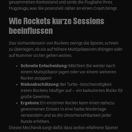
gesammelten Kontostand und senkt die Flugbahn Ihres
Flugzeugs, was Sie potenziell näher an einen Crash bringt.
Wie Rockets kurze Sessions
beeinflussen
Das Vorhandensein von Rockets zwingt die Spieler, schnell
zu überlegen, ob sie auf höhere Multiplikatoren drängen oder
auf Nummer sicher gehen wollen.
Schnelle Entscheidung:
Möchten Sie weiter nach
einem Multiplikator jagen oder vor einem weiteren
Rocket stoppen?
Risikoabschätzung:
Bei Turbo-Geschwindigkeit
treten Rockets häufiger auf – ein kalkuliertes Risiko für
große Gewinne.
Ergebnis:
Ein einzelner Rocket kann einen nahezu
gewonnenen Einsatz in eine halbe Niederlage
verwandeln und so die Unvorhersehbarkeit jeder
Runde erhöhen.
Dieses Mechanik sorgt dafür, dass selbst erfahrene Spieler