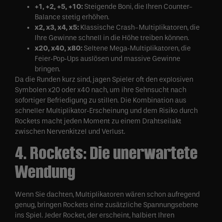
+1, +2, +5, +10:
Steigende Boni, die Ihren Counter-
Balance stetig erhöhen.
x2, x3, x4, x5:
Klassische Crash-Multiplikatoren, die
Ihre Gewinne schnell in die Höhe treiben können.
x20, x40, x80:
Seltene Mega‑Multiplikatoren, die
Feier‑Pop‑Ups auslösen und massive Gewinne
bringen.
Da die Runden kurz sind, jagen Spieler oft den explosiven
Symbolen x20 oder x40 nach, um ihre Sehnsucht nach
sofortiger Befriedigung zu stillen. Die Kombination aus
schneller Multiplikator‑Erscheinung und dem Risiko durch
Rockets macht jeden Moment zu einem Drahtseilakt
zwischen Nervenkitzel und Verlust.
4. Rockets: Die unerwartete
Wendung
Wenn Sie dachten, Multiplikatoren wären schon aufregend
genug, bringen Rockets eine zusätzliche Spannungsebene
ins Spiel. Jeder Rocket, der erscheint, halbiert Ihren