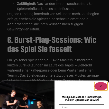
Zufälligkeit:
Das Landen ist rein stochastisch; kein
Spielereinfluss kann es beeinflussen.
Da jede Landung innerhalb von Sekunden nach Spielbeginn
erfolgt, erleben die Spieler eine schnelle emotionale
Achterbahnfahrt, die ihren Wunsch nach zügigen
Gewinnzyklen erfüllt.
6. Burst‑Play‑Sessions: Wie
das Spiel Sie fesselt
Ein typischer Spieler genießt Avia Masters in mehreren
kurzen Burst‑Sitzungen im Laufe des Tages – vielleicht
während einer Kaffeepause oder beim Warten auf einen
Termin. Das Spieldesign unterstützt dieses Muster: geringe
Volatilität sorgt für häufige kleinere Gewinne, die den
Schwung aufrechterhalten, ohne das Bankroll schnell zu
leeren.
Meld je aan voor de nieuwste tips,
Warum schnelles Spielen
trucs en updates van ELEVEN