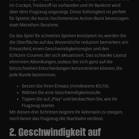
im Cockpit, Treibstoff ist vorhanden und Ihr Bankroll wird
über dem Flugzeug angezeigt. Diese Sofortigkeit ist perfekt
für Spieler, die kurze, hochintensive Action‑Burst bevorzugen
statt Marathon‑Sessions.
Da das Spiel für schnelles Spielen konzipiert ist, werden Sie
die Oberfläche auf das Wesentliche reduziert bemerken: ein
Einsatzfeld, einen Geschwindigkeitsregler und den
Echtzeit‑Counter, der sich aktualisiert. Das schlanke Layout
eliminiert Ablenkungen, sodass Sie sich ganz auf die
blitzschnellen Entscheidungen konzentrieren können, die
jede Runde bestimmen.
Setzen Sie Ihren Einsatz (mindestens €0,10).
Wählen Sie eine Geschwindigkeitsstufe.
Tippen Sie auf „Play“ und beobachten Sie, wie Ihr
Flugzeug startet.
Mit diesen drei Schritten beginnt Ihr Adrenalin zu steigen,
noch bevor das Flugzeug die Startbahn verlässt.
2. Geschwindigkeit auf