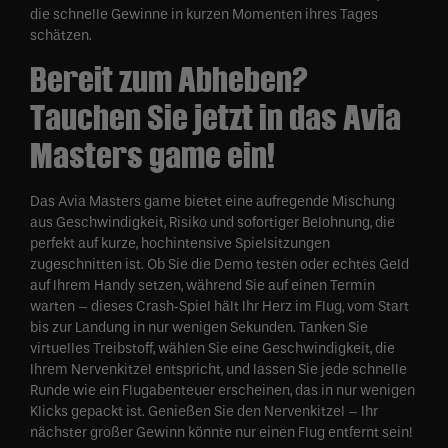
die schnelle Gewinne in kurzen Momenten ihres Tages
schätzen.
Bereit zum Abheben?
Tauchen Sie jetzt in das Avia
Masters game ein!
Das Avia Masters game bietet eine aufregende Mischung
aus Geschwindigkeit, Risiko und sofortiger Belohnung, die
perfekt auf kurze, hochintensive Spielsitzungen
zugeschnitten ist. Ob Sie die Demo testen oder echtes Geld
auf Ihrem Handy setzen, während Sie auf einen Termin
warten – dieses Crash‑Spiel hält Ihr Herz im Flug, vom Start
bis zur Landung in nur wenigen Sekunden. Tanken Sie
virtuelles Treibstoff, wählen Sie eine Geschwindigkeit, die
Ihrem Nervenkitzel entspricht, und lassen Sie jede schnelle
Runde wie ein Flugabenteuer erscheinen, das in nur wenigen
Klicks gepackt ist. Genießen Sie den Nervenkitzel – Ihr
nächster großer Gewinn könnte nur einen Flug entfernt sein!