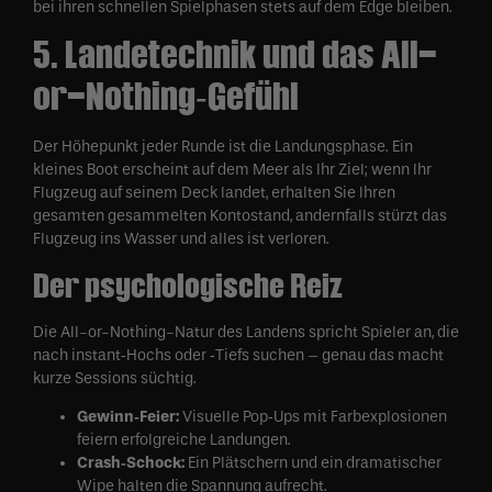
bei ihren schnellen Spielphasen stets auf dem Edge bleiben.
5. Landetechnik und das All-
or-Nothing‑Gefühl
Der Höhepunkt jeder Runde ist die Landungsphase. Ein
kleines Boot erscheint auf dem Meer als Ihr Ziel; wenn Ihr
Flugzeug auf seinem Deck landet, erhalten Sie Ihren
gesamten gesammelten Kontostand, andernfalls stürzt das
Flugzeug ins Wasser und alles ist verloren.
Der psychologische Reiz
Die All-or-Nothing-Natur des Landens spricht Spieler an, die
nach instant‑Hochs oder ‑Tiefs suchen – genau das macht
kurze Sessions süchtig.
Gewinn‑Feier:
Visuelle Pop‑Ups mit Farbexplosionen
feiern erfolgreiche Landungen.
Crash‑Schock:
Ein Plätschern und ein dramatischer
Wipe halten die Spannung aufrecht.