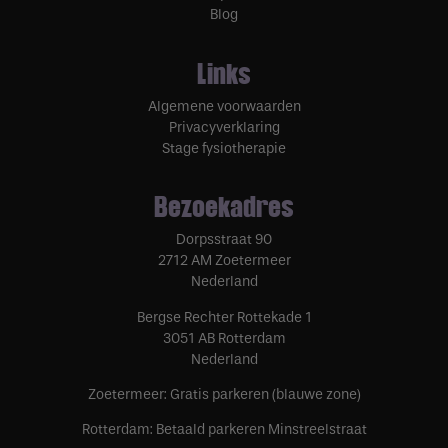
Blog
Links
Algemene voorwaarden
Privacyverklaring
Stage fysiotherapie
Bezoekadres
Dorpsstraat 90
2712 AM Zoetermeer
Nederland
Bergse Rechter Rottekade 1
3051 AB Rotterdam
Nederland
Zoetermeer: Gratis parkeren (blauwe zone)
Rotterdam: Betaald parkeren Minstreelstraat