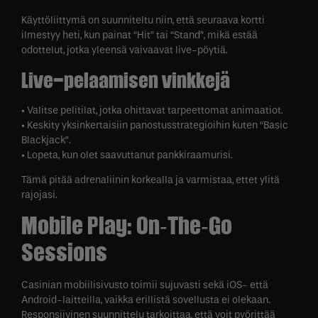
Käyttöliittymä on suunniteltu niin, että seuraava kortti
ilmestyy heti, kun painat “Hit” tai “Stand”, mikä estää
odottelut, jotka yleensä vaivaavat live-pöytiä.
Live-pelaamisen vinkkejä
• Valitse pelitilat, jotka ohittavat tarpeettomat animaatiot.
• Keskity yksinkertaisiin panostusstrategioihin kuten “Basic
Blackjack”.
• Lopeta, kun olet saavuttanut pankkiraamurisi.
Tämä pitää adrenaliinin korkealla ja varmistaa, ettet ylitä
rajojasi.
Mobile Play: On‑The‑Go
Sessions
Casinian mobiilisivusto toimii sujuvasti sekä iOS- että
Android-laitteilla, vaikka erillistä sovellusta ei olekaan.
Responsiivinen suunnittelu tarkoittaa, että voit pyörittää