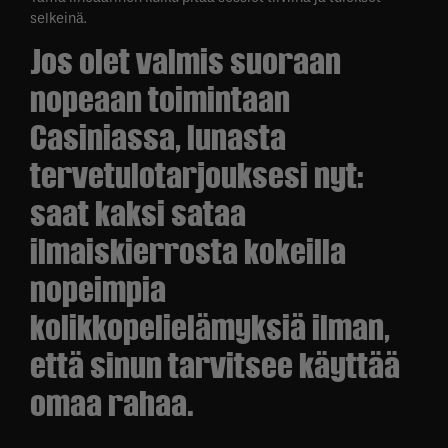
selkeinä.
Jos olet valmis suoraan
nopeaan toimintaan
Casiniassa, lunasta
tervetulotarjouksesi nyt:
saat kaksi sataa
ilmaiskierrosta kokeilla
nopeimpia
kolikkopelielämyksiä ilman,
että sinun tarvitsee käyttää
omaa rahaa.