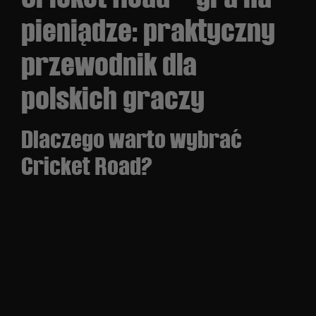
pieniądze: praktyczny
przewodnik dla
polskich graczy
Dlaczego warto wybrać
Cricket Road?