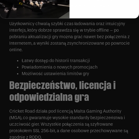
zakładów sportowych bez konieczności instalowania
dodatkowych wtyczek.
Użytkownicy chwalą szybki czas ładowania oraz intuicyjny
interfejs, który dobrze sprawdza się w trybie offline – po
pobraniu aktualizacji gry można grać nawet bez połączenia z
Internetem, a wyniki zostaną zsynchronizowane po powrocie
online.
Łatwy dostęp do historii transakcji
Powiadomienia o nowych promocjach
Możliwość ustawienia limitów gry
Bezpieczeństwo, licencja i
odpowiedzialna gra
Cricket Road działa pod licencją Malta Gaming Authority
(MGA), co gwarantuje wysokie standardy bezpieczeństwa i
uczciwość gier. Wszystkie połączenia są szyfrowane
protokołem SSL 256‑bit, a dane osobowe przechowywane są
zgodnie z RODO.