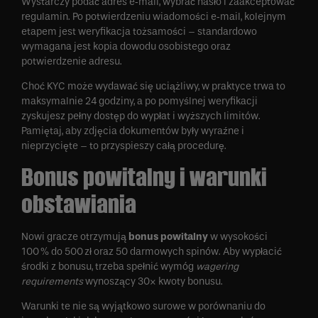
Wystarczy podać adres e‑mail, wybrać hasło i zaakceptować
regulamin. Po potwierdzeniu wiadomości e‑mail, kolejnym
etapem jest weryfikacja tożsamości – standardowo
wymagana jest kopia dowodu osobistego oraz
potwierdzenie adresu.
Choć KYC może wydawać się uciążliwy, w praktyce trwa to
maksymalnie 24 godziny, a po pomyślnej weryfikacji
zyskujesz pełny dostęp do wypłat i wyższych limitów.
Pamiętaj, aby zdjęcia dokumentów były wyraźne i
nieprzycięte – to przyspieszy całą procedurę.
Bonus powitalny i warunki
obstawiania
Nowi gracze otrzymują
bonus powitalny
w wysokości
100 % do 500 zł oraz 50 darmowych spinów. Aby wypłacić
środki z bonusu, trzeba spełnić wymóg
wagering
requirements
wynoszący 30× kwoty bonusu.
Warunki te nie są wyjątkowo surowe w porównaniu do