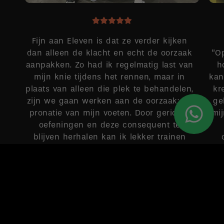
Fijn aan Eleven is dat ze verder kijken
dan alleen de klacht en echt de oorzaak
”O
aanpakken. Zo had ik regelmatig last van
h
mijn knie tijdens het rennen, maar in
kan
plaats van alleen die plek te behandelen,
kr
zijn we gaan werken aan de oorzaak: de
ge
pronatie van mijn voeten. Door gerichte
mi
oefeningen en deze consequent te
blijven herhalen kan ik lekker trainen
zonder pijntjes.
MAUD
Google-score: 4,9 van de 5, gebaseerd op 149 recensies