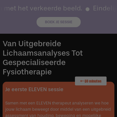
n met het verkeerde beeld.
Eindelijk
BOEK JE SESSIE
Van Uitgebreide
Lichaamsanalyses Tot
Gespecialiseerde
Fysiotherapie
+- 60 minuten
Je eerste ELEVEN sessie
Samen met een ELEVEN therapeut analyseren we hoe
jouw lichaam beweegt door middel van een uitgebreid
assessment van houding, beweging en mogelijke