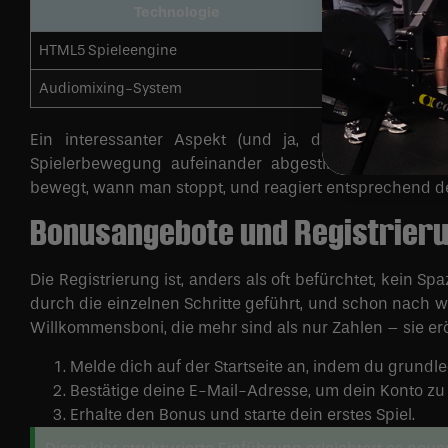
Technologie
HTML5 Spieleengine
Schnelle Ladezeit
Audiomixing-System
Natürlicher Klang
Ein interessanter Aspekt (und ja, das fand ich wir
Spielerbewegung aufeinander abgestimmt werden. Es
bewegt, wann man stoppt, und reagiert entsprechend d
Bonusangebote und Registrier
Die Registrierung ist, anders als oft befürchtet, kein S
durch die einzelnen Schritte geführt, und schon nach 
Willkommensboni, die mehr sind als nur Zahlen – sie er
Melde dich auf der Startseite an, indem du grundl
Bestätige deine E-Mail-Adresse, um dein Konto zu 
Erhalte den Bonus und starte dein erstes Spiel.