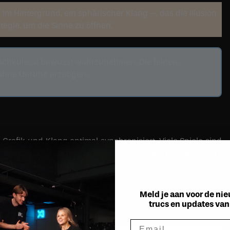
m Hintergrund, ein sphärischer Klang –, das die Illusion
ategie, um die Sinne zu öffnen.
uschkulisse bewusst wahrzunehmen. Die feinen
ohne Unruhe erzeugen.
Grafik und Klang optimal synchronisiert. Viele Spiele sind
– keine Ladezeiten, keine Verzögerungen. Das wiederum
n während des Spiels empfindet.
t das Casino-Erlebnis beinahe filmisch. Manchmal fühlt man
Meld je aan voor de nie
 wann der perfekte Moment für Spannung gekommen ist. Und
trucs en updates va