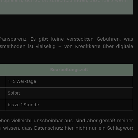
en Spielern, sich sofort zurechtzufinden, besonders wenn
Transparenz. Es gibt keine versteckten Gebühren, was
ethoden ist vielseitig – von Kreditkarte über digitale
Bearbeitungszeit
1–3 Werktage
Sofort
bis zu 1 Stunde
sehen vielleicht unscheinbar aus, sind aber gemäß meiner
zu wissen, dass Datenschutz hier nicht nur ein Schlagwort