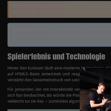
Manchmal ist es das einfache Detail – eine Bewegung i
vervollständigt. Design ist hier kein Zufall, sondern Str
Tipp:
Halten Sie beim Spielen kurz inne, um die Gerä
Nuancen wurden so abgestimmt, dass sie Spannung 
Spielerlebnis und Technologie
Hinter den Kulissen läuft eine moderne Technologie, die 
auf HTML5-Basis entwickelt und reagieren fließend 
verstärkt den Gesamteindruck von Leichtigkeit, den ma
Für jemanden, der mit Interaktivität vertraut ist, wirk
sich fast beobachtet, als würde die Plattform wissen,
vielleicht tut sie das – zumindest algorithmisch.