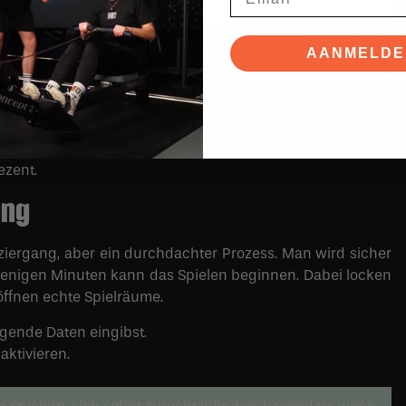
Vorteil
en, flüssige Darstellung
AANMELDE
fluss, immersives Erlebnis
klich faszinierend) ist die Art, wie Klangdesign und
 scheint, als würde das System lernen, wie man sich
ezent.
ung
paziergang, aber ein durchdachter Prozess. Man wird sicher
wenigen Minuten kann das Spielen beginnen. Dabei locken
öffnen echte Spielräume.
egende Daten eingibst.
aktivieren.