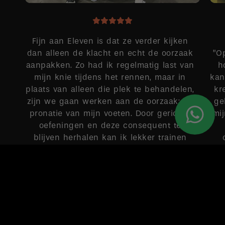
Fijn aan Eleven is dat ze verder kijken
dan alleen de klacht en echt de oorzaak
”O
aanpakken. Zo had ik regelmatig last van
h
mijn knie tijdens het rennen, maar in
kan
plaats van alleen die plek te behandelen,
kr
zijn we gaan werken aan de oorzaak: de
ge
pronatie van mijn voeten. Door gerichte
mi
oefeningen en deze consequent te
blijven herhalen kan ik lekker trainen
zonder pijntjes.
MAUD
Google-score: 4,9 van de 5, gebaseerd op 149 recensies