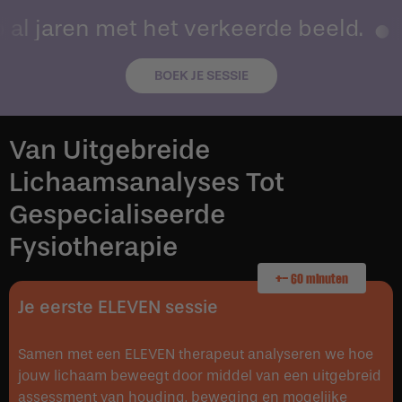
 al jaren met het verkeerde beeld.
E
BOEK JE SESSIE
Van Uitgebreide
Lichaamsanalyses Tot
Gespecialiseerde
Fysiotherapie
+- 60 minuten
Je eerste ELEVEN sessie
Samen met een ELEVEN therapeut analyseren we hoe
jouw lichaam beweegt door middel van een uitgebreid
assessment van houding, beweging en mogelijke