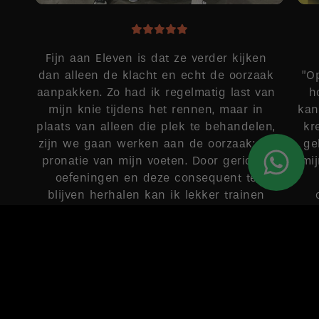
Fijn aan Eleven is dat ze verder kijken
dan alleen de klacht en echt de oorzaak
”O
aanpakken. Zo had ik regelmatig last van
h
mijn knie tijdens het rennen, maar in
kan
plaats van alleen die plek te behandelen,
kr
zijn we gaan werken aan de oorzaak: de
ge
pronatie van mijn voeten. Door gerichte
mi
oefeningen en deze consequent te
blijven herhalen kan ik lekker trainen
zonder pijntjes.
MAUD
Google-score: 4,9 van de 5, gebaseerd op 149 recensies