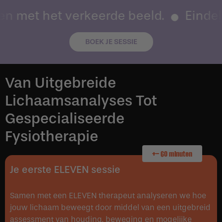
ren met het verkeerde beeld.
Eindeli
BOEK JE SESSIE
Van Uitgebreide
Lichaamsanalyses Tot
Gespecialiseerde
Fysiotherapie
+- 60 minuten
Je eerste ELEVEN sessie
Samen met een ELEVEN therapeut analyseren we hoe
jouw lichaam beweegt door middel van een uitgebreid
assessment van houding, beweging en mogelijke