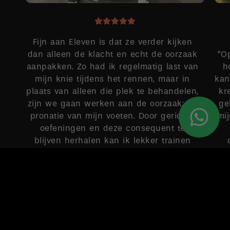
Fijn aan Eleven is dat ze verder kijken
dan alleen de klacht en echt de oorzaak
”O
aanpakken. Zo had ik regelmatig last van
h
mijn knie tijdens het rennen, maar in
kan
plaats van alleen die plek te behandelen,
kr
zijn we gaan werken aan de oorzaak: de
ge
pronatie van mijn voeten. Door gerichte
mi
oefeningen en deze consequent te
blijven herhalen kan ik lekker trainen
zonder pijntjes.
MAUD
Google-score: 4,9 van de 5, gebaseerd op 149 recensies