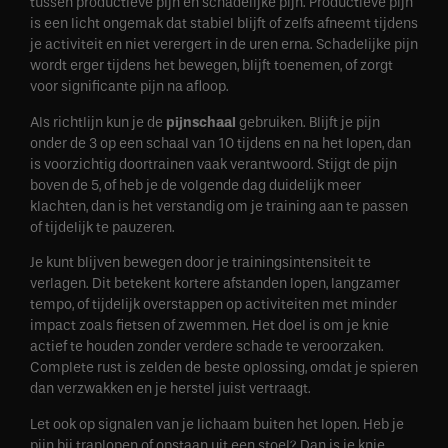
tussen productieve pijn en schadelijke pijn. Productieve pijn
is een licht ongemak dat stabiel blijft of zelfs afneemt tijdens
je activiteit en niet verergert in de uren erna. Schadelijke pijn
wordt erger tijdens het bewegen, blijft toenemen, of zorgt
voor significante pijn na afloop.
Als richtlijn kun je de
pijnschaal
gebruiken. Blijft je pijn
onder de 3 op een schaal van 10 tijdens en na het lopen, dan
is voorzichtig doortrainen vaak verantwoord. Stijgt de pijn
boven de 5, of heb je de volgende dag duidelijk meer
klachten, dan is het verstandig om je training aan te passen
of tijdelijk te pauzeren.
Je kunt blijven bewegen door je trainingsintensiteit te
verlagen. Dit betekent kortere afstanden lopen, langzamer
tempo, of tijdelijk overstappen op activiteiten met minder
impact zoals fietsen of zwemmen. Het doel is om je knie
actief te houden zonder verdere schade te veroorzaken.
Complete rust is zelden de beste oplossing, omdat je spieren
dan verzwakken en je herstel juist vertraagt.
Let ook op signalen van je lichaam buiten het lopen. Heb je
pijn bij traplopen of opstaan uit een stoel? Dan is je knie