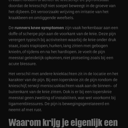
doordat de knieschijf niet soepel beweegt in de groeve van
het dijbeen. Dit veroorzaakt wrijving en irritatie van het
kraakbeen en omliggende weefsels.
De
runners knee symptomen
zijn vaak herkenbaar aan een
doffe of scherpe pijn aan de voorkant van de knie. Deze pijn
verergert typisch bij activiteiten waarbij de knie onder druk
staat, zoals traplopen, hurken, lang zitten met gebogen
knieën, of tijdens en na het hardlopen. Je voelt de pijn
meestal geleidelijk opkomen, niet plotseling zoals bij een
acute blessure.
Het verschil met andere knieklachten zit in de locatie en het
karakter van de pijn. Bij een lopersknie zit de pijn rondom de
knieschijf, terwijl meniscusklachten vaak aan de binnen- of
buitenkant van de knie zitten. Ook is er bij een lopersknie
meestal geen zwelling of instabiliteit, wat wel voorkomt bij
ligamentblessures. De pijn is bewegingsgerelateerd en
neemt af met rust.
Waarom krijg je eigenlijk een