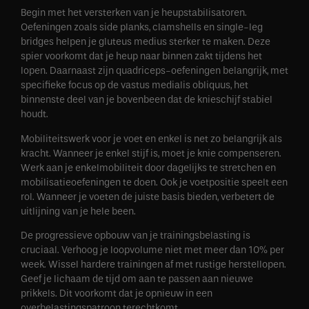
Begin met het versterken van je heupstabilisatoren.
Oefeningen zoals side planks, clamshells en single-leg
bridges helpen je gluteus medius sterker te maken. Deze
spier voorkomt dat je heup naar binnen zakt tijdens het
lopen. Daarnaast zijn quadriceps-oefeningen belangrijk, met
specifieke focus op de vastus medialis obliquus, het
binnenste deel van je bovenbeen dat de knieschijf stabiel
houdt.
Mobiliteitswerk voor je voet en enkel is net zo belangrijk als
kracht. Wanneer je enkel stijf is, moet je knie compenseren.
Werk aan je enkelmobiliteit door dagelijks te stretchen en
mobilisatieoefeningen te doen. Ook je voetpositie speelt een
rol. Wanneer je voeten de juiste basis bieden, verbetert de
uitlijning van je hele been.
De progressieve opbouw van je trainingsbelasting is
cruciaal. Verhoog je loopvolume niet met meer dan 10% per
week. Wissel hardere trainingen af met rustige herstellopen.
Geef je lichaam de tijd om aan te passen aan nieuwe
prikkels. Dit voorkomt dat je opnieuw in een
overbelastingspatroon terechtkomt.