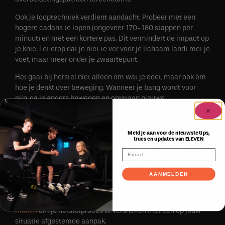
Ook je looptechniek verdient aandacht. Probeer met een
hogere cadans te lopen (ongeveer 170-180 stappen per
minuut) en met een kortere pas. Dit vermindert de impact op
je knie. Let erop dat je niet te ver voor je lichaam landt met je
voet, maar meer onder je zwaartepunt.
Het gaat bij herstel niet alleen om wat je doet, maar ook om
hoe je denkt over beweging. Wanneer je bang wordt voor
pijn, ga je anders bewegen en ontstaan nieuwe
compensatiepatronen. Leer je lichaam weer vertrouwen
door geleidelijk op te bouwen en positieve ervaringen te
creëren met bewegen.
Meld je aan voor de nieuwste tips,
trucs en updates van ELEVEN
Wil je weten hoe je jouw specifieke situatie het beste kunt
aanpakken? Als
je pijn hebt
en niet precies weet waar je
moet beginnen, kan een grondige analyse van je
AANMELDEN
bewegingspatronen helpen om de exacte oorzaak te vinden.
Zo werk je niet alleen aan je symptomen, maar pak je het
probleem bij de wortel aan. Je kunt ook direct
een afspraak
maken
om je herstelproces te versnellen met een op jouw
situatie afgestemde aanpak.