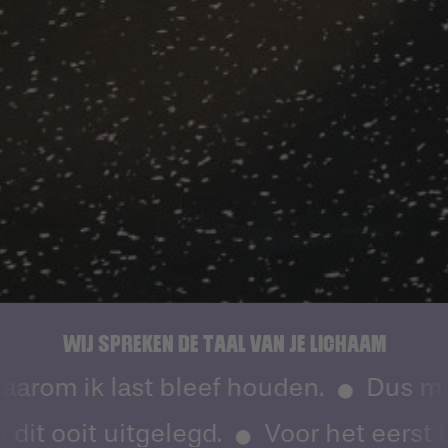
WIJ SPREKEN DE TAAL VAN JE LICHAAM
arom ik last bleef houden.
Dus mijn
t ooit uitgelegd.
Voor het eerst b