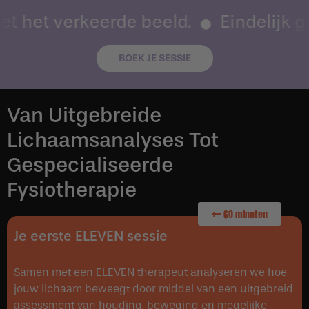
et het verkeerde beeld.
Eindelijk ge
BOEK JE SESSIE
Van Uitgebreide
Lichaamsanalyses Tot
Gespecialiseerde
Fysiotherapie
+- 60 minuten
Je eerste ELEVEN sessie
Samen met een ELEVEN therapeut analyseren we hoe
jouw lichaam beweegt door middel van een uitgebreid
assessment van houding, beweging en mogelijke