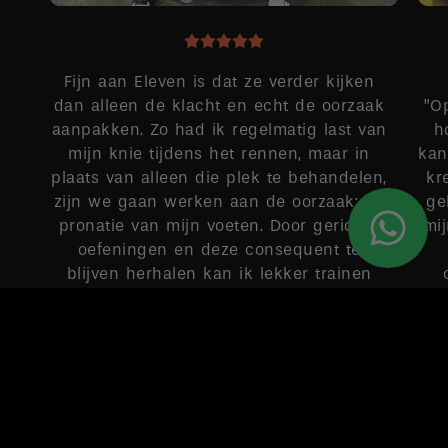
Fijn aan Eleven is dat ze verder kijken
dan alleen de klacht en echt de oorzaak
”O
aanpakken. Zo had ik regelmatig last van
h
mijn knie tijdens het rennen, maar in
kan
plaats van alleen die plek te behandelen,
kr
zijn we gaan werken aan de oorzaak: de
ge
pronatie van mijn voeten. Door gerichte
mi
oefeningen en deze consequent te
blijven herhalen kan ik lekker trainen
zonder pijntjes.
MAUD
Google-score: 4,9 van de 5, gebaseerd op 149 recensies