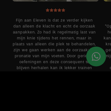
Fijn aan Eleven is dat ze verder kijken
dan alleen de klacht en echt de oorzaak
”O
aanpakken. Zo had ik regelmatig last van
h
mijn knie tijdens het rennen, maar in
kan
plaats van alleen die plek te behandelen,
kr
zijn we gaan werken aan de oorzaak: de
ge
pronatie van mijn voeten. Door gerichte
mi
oefeningen en deze consequent te
blijven herhalen kan ik lekker trainen
zonder pijntjes.
MAUD
Google-score: 4,9 van de 5, gebaseerd op 149 recensies