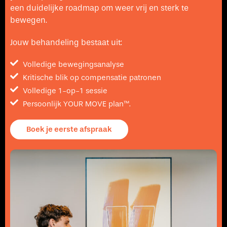
een duidelijke roadmap om weer vrij en sterk te
bewegen.
Jouw behandeling bestaat uit:
Volledige bewegingsanalyse
Kritische blik op compensatie patronen
Volledige 1-op-1 sessie
Persoonlijk YOUR MOVE plan™.
Boek je eerste afspraak