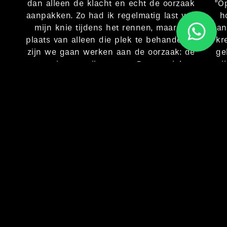
dan alleen de klacht en echt de oorzaak
”O
aanpakken. Zo had ik regelmatig last van
h
mijn knie tijdens het rennen, maar in
kan
plaats van alleen die plek te behandelen,
kr
zijn we gaan werken aan de oorzaak: de
ge
pronatie van mijn voeten. Door gerichte
mi
oefeningen en deze consequent te
blijven herhalen kan ik lekker trainen
zonder pijntjes.
MAUD
Google-score: 4,9 van de 5, gebaseerd op 149 recensies