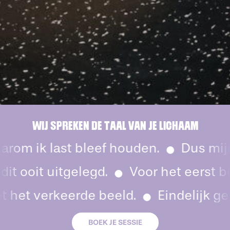
WIJ SPREKEN DE TAAL VAN JE LICHAAM
rom ik last bleef houden.
Dus mijn 
 ooit uitgelegd.
Voor het eerst be
t het verkeerde beeld.
Eindelijk ge
BOEK JE SESSIE