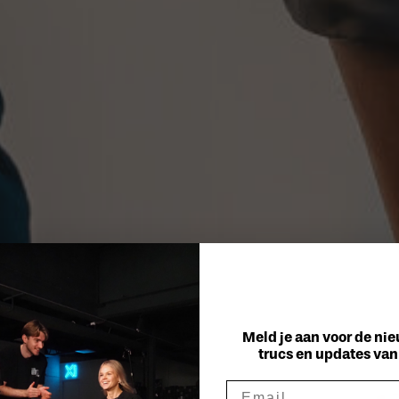
 SPEAK BOD
Meld je aan voor de nie
CHAAM SPREE
trucs en updates va