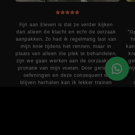
Fijn aan Eleven is dat ze verder kijken
dan alleen de klacht en echt de oorzaak
”O
aanpakken. Zo had ik regelmatig last van
h
mijn knie tijdens het rennen, maar in
kan
plaats van alleen die plek te behandelen,
kr
zijn we gaan werken aan de oorzaak: de
ge
pronatie van mijn voeten. Door gerichte
mi
oefeningen en deze consequent te
blijven herhalen kan ik lekker trainen
zonder pijntjes.
MAUD
Google-score: 4,9 van de 5, gebaseerd op 149 recensies