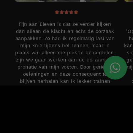
Fijn aan Eleven is dat ze verder kijken
dan alleen de klacht en echt de oorzaak
”O
aanpakken. Zo had ik regelmatig last van
h
mijn knie tijdens het rennen, maar in
kan
plaats van alleen die plek te behandelen,
kr
zijn we gaan werken aan de oorzaak: de
ge
pronatie van mijn voeten. Door gerichte
mi
oefeningen en deze consequent te
blijven herhalen kan ik lekker trainen
zonder pijntjes.
MAUD
Google-score: 4,9 van de 5, gebaseerd op 149 recensies