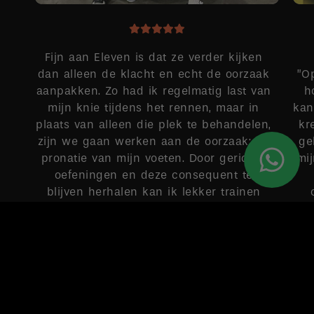
Fijn aan Eleven is dat ze verder kijken
dan alleen de klacht en echt de oorzaak
”O
aanpakken. Zo had ik regelmatig last van
h
mijn knie tijdens het rennen, maar in
kan
plaats van alleen die plek te behandelen,
kr
zijn we gaan werken aan de oorzaak: de
ge
pronatie van mijn voeten. Door gerichte
mi
oefeningen en deze consequent te
blijven herhalen kan ik lekker trainen
zonder pijntjes.
MAUD
Google-score: 4,9 van de 5, gebaseerd op 149 recensies