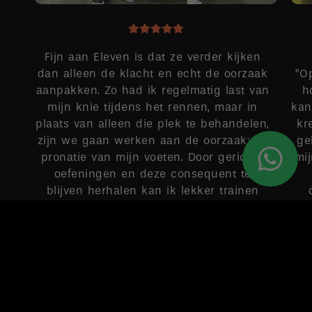
Fijn aan Eleven is dat ze verder kijken
dan alleen de klacht en echt de oorzaak
”O
aanpakken. Zo had ik regelmatig last van
h
mijn knie tijdens het rennen, maar in
kan
plaats van alleen die plek te behandelen,
kr
zijn we gaan werken aan de oorzaak: de
ge
pronatie van mijn voeten. Door gerichte
mi
oefeningen en deze consequent te
blijven herhalen kan ik lekker trainen
zonder pijntjes.
MAUD
Google-score: 4,9 van de 5, gebaseerd op 149 recensies