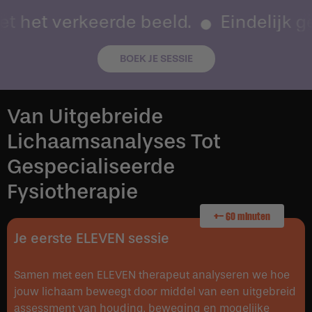
et het verkeerde beeld.
Eindelijk ge
BOEK JE SESSIE
Van Uitgebreide
Lichaamsanalyses Tot
Gespecialiseerde
Fysiotherapie
+- 60 minuten
Je eerste ELEVEN sessie
Samen met een ELEVEN therapeut analyseren we hoe
jouw lichaam beweegt door middel van een uitgebreid
assessment van houding, beweging en mogelijke