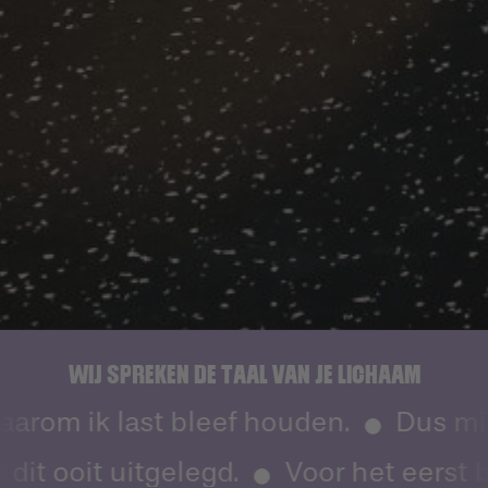
WIJ SPREKEN DE TAAL VAN JE LICHAAM
arom ik last bleef houden.
Dus mijn
t ooit uitgelegd.
Voor het eerst be