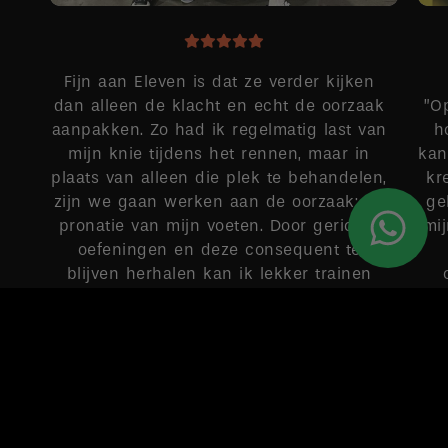
Fijn aan Eleven is dat ze verder kijken
dan alleen de klacht en echt de oorzaak
”O
aanpakken. Zo had ik regelmatig last van
h
mijn knie tijdens het rennen, maar in
kan
plaats van alleen die plek te behandelen,
kr
zijn we gaan werken aan de oorzaak: de
ge
pronatie van mijn voeten. Door gerichte
mi
oefeningen en deze consequent te
blijven herhalen kan ik lekker trainen
zonder pijntjes.
MAUD
Google-score: 4,9 van de 5, gebaseerd op 149 recensies