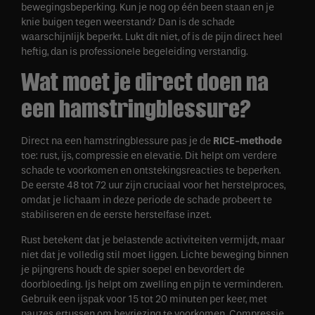
bewegingsbeperking. Kun je nog op één been staan en je
knie buigen tegen weerstand? Dan is de schade
waarschijnlijk beperkt. Lukt dit niet, of is de pijn direct heel
heftig, dan is professionele begeleiding verstandig.
Wat moet je direct doen na
een hamstringblessure?
Direct na een hamstringblessure pas je de
RICE-methode
toe: rust, ijs, compressie en elevatie. Dit helpt om verdere
schade te voorkomen en ontstekingsreacties te beperken.
De eerste 48 tot 72 uur zijn cruciaal voor het herstelproces,
omdat je lichaam in deze periode de schade probeert te
stabiliseren en de eerste herstelfase inzet.
Rust betekent dat je belastende activiteiten vermijdt, maar
niet dat je volledig stil moet liggen. Lichte beweging binnen
je pijngrens houdt de spier soepel en bevordert de
doorbloeding. Ijs helpt om zwelling en pijn te verminderen.
Gebruik een ijspak voor 15 tot 20 minuten per keer, met
pauzes ertussen om bevriezing te voorkomen. Compressie