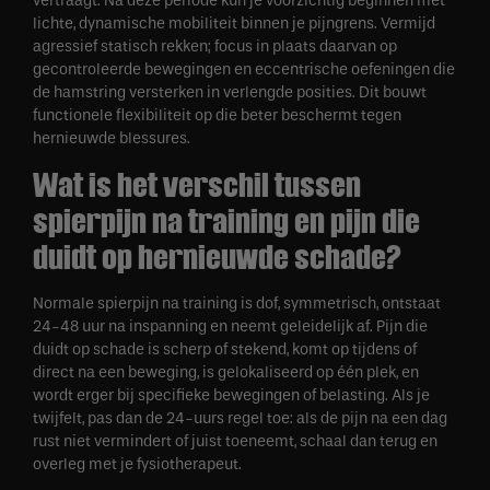
vertraagt. Na deze periode kun je voorzichtig beginnen met
lichte, dynamische mobiliteit binnen je pijngrens. Vermijd
agressief statisch rekken; focus in plaats daarvan op
gecontroleerde bewegingen en eccentrische oefeningen die
de hamstring versterken in verlengde posities. Dit bouwt
functionele flexibiliteit op die beter beschermt tegen
hernieuwde blessures.
Wat is het verschil tussen
spierpijn na training en pijn die
duidt op hernieuwde schade?
Normale spierpijn na training is dof, symmetrisch, ontstaat
24-48 uur na inspanning en neemt geleidelijk af. Pijn die
duidt op schade is scherp of stekend, komt op tijdens of
direct na een beweging, is gelokaliseerd op één plek, en
wordt erger bij specifieke bewegingen of belasting. Als je
twijfelt, pas dan de 24-uurs regel toe: als de pijn na een dag
rust niet vermindert of juist toeneemt, schaal dan terug en
overleg met je fysiotherapeut.