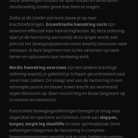
Deze oefeningen houden de spier soepel en bevorderen
doorbloeding zonder grote krachten te vragen.
Zodra je dit zonder pijn kunt, bouw je op naar
krachtoefeningen.
Eccentrische hamstring curls
zijn
bewezen effectief voor hamstringherstel. Bij deze oefening
span je de hamstring aan terwijl deze langer wordt, wat
precies het bewegingspatroon traint waarbij blessures vaak
ontstaan. Je kunt beginnen met lichte varianten op twee
benen en opbouwen naar eenbenig werk.
Nordic hamstring exercises
zijn een andere krachtige
oefening waarbij je geknield je lichaam gecontroleerd naar
voren laat zakken. Dit vraagt veel van de hamstring in een
verlengde positie en bouwt zowel kracht als weerstand
tegen blessures op. Start voorzichtig en bouw langzaam op
in volume en intensiteit.
Functionele bewegingsoefeningen brengen je terug naar
dagelijkse en sportieve activiteiten. Denk aan
stappen,
lunges, single leg deadlifts
en later sprintopbouw. Deze
oefeningen integreren de hamstring in complete
bewegingspatronen waarbij ook je core, bekken en voeten