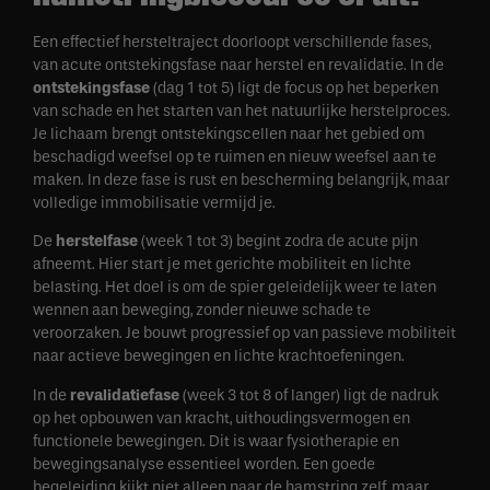
Een effectief hersteltraject doorloopt verschillende fases,
van acute ontstekingsfase naar herstel en revalidatie. In de
ontstekingsfase
(dag 1 tot 5) ligt de focus op het beperken
van schade en het starten van het natuurlijke herstelproces.
Je lichaam brengt ontstekingscellen naar het gebied om
beschadigd weefsel op te ruimen en nieuw weefsel aan te
maken. In deze fase is rust en bescherming belangrijk, maar
volledige immobilisatie vermijd je.
De
herstelfase
(week 1 tot 3) begint zodra de acute pijn
afneemt. Hier start je met gerichte mobiliteit en lichte
belasting. Het doel is om de spier geleidelijk weer te laten
wennen aan beweging, zonder nieuwe schade te
veroorzaken. Je bouwt progressief op van passieve mobiliteit
naar actieve bewegingen en lichte krachtoefeningen.
In de
revalidatiefase
(week 3 tot 8 of langer) ligt de nadruk
op het opbouwen van kracht, uithoudingsvermogen en
functionele bewegingen. Dit is waar fysiotherapie en
bewegingsanalyse essentieel worden. Een goede
begeleiding kijkt niet alleen naar de hamstring zelf, maar