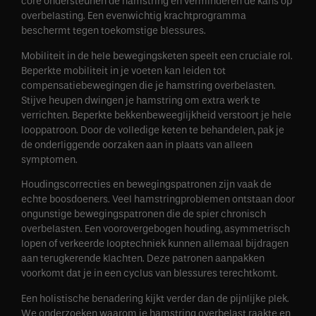
core ondersteunen de hamstring en verminderen de kans op
overbelasting. Een evenwichtig krachtprogramma
beschermt tegen toekomstige blessures.
Mobiliteit in de hele bewegingsketen speelt een cruciale rol.
Beperkte mobiliteit in je voeten kan leiden tot
compensatiebewegingen die je hamstring overbelasten.
Stijve heupen dwingen je hamstring om extra werk te
verrichten. Beperkte bekkenbeweeglijkheid verstoort je hele
looppatroon. Door de volledige keten te behandelen, pak je
de onderliggende oorzaken aan in plaats van alleen
symptomen.
Houdingscorrecties en bewegingspatronen zijn vaak de
echte boosdoeners. Veel hamstringproblemen ontstaan door
ongunstige bewegingspatronen die de spier chronisch
overbelasten. Een voorovergebogen houding, asymmetrisch
lopen of verkeerde looptechniek kunnen allemaal bijdragen
aan terugkerende klachten. Deze patronen aanpakken
voorkomt dat je in een cyclus van blessures terechtkomt.
Een holistische benadering kijkt verder dan de pijnlijke plek.
We onderzoeken waarom je hamstring overbelast raakte en