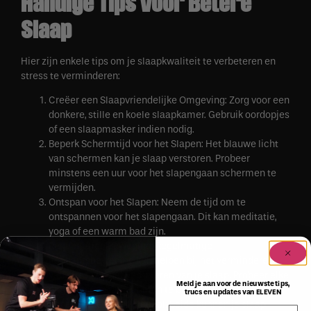
Handige Tips voor Betere
Slaap
Hier zijn enkele tips om je slaapkwaliteit te verbeteren en
stress te verminderen:
Creëer een Slaapvriendelijke Omgeving: Zorg voor een
donkere, stille en koele slaapkamer. Gebruik oordopjes
of een slaapmasker indien nodig.
Beperk Schermtijd voor het Slapen: Het blauwe licht
van schermen kan je slaap verstoren. Probeer
minstens een uur voor het slapengaan schermen te
vermijden.
Ontspan voor het Slapen: Neem de tijd om te
ontspannen voor het slapengaan. Dit kan meditatie,
yoga of een warm bad zijn.
Regelmatige Beweging: Regelmatige
lichaamsbeweging kan helpen bij het verminderen
van stress en het verbeteren van je slaap. Probeer elke
Meld je aan voor de nieuwste tips,
dag minstens 30 minuten te bewegen.
trucs en updates van ELEVEN
Beperk Cafeïne en Alcohol: Beide kunnen je slaap