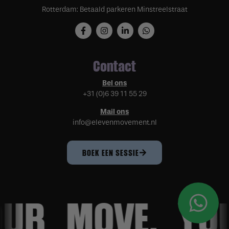
Rotterdam: Betaald parkeren Minstreelstraat
Contact
Bel ons
+31 (0)6 39 11 55 29
Mail ons
info@elevenmovement.nl
BOEK EEN SESSIE
OUR
MOVE.
YO