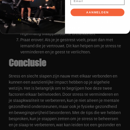
verstoren. Probeer deze inname te beperken, vooral in
de uren voor het slapengaan.
AANMELDEN
Zorg voor een Regelmatige Slaaproutine: Probeer elke
dag op dezelfde tijd naar bed te gaan en op te staan,
zelfs in het weekend. Dit helpt je lichaam een
regelmatig slaappatroon te ontwikkelen.
Praat erover: Als je je gestrest voelt, praat dan met
iemand die je vertrouwt. Dit kan helpen om je stress te
verminderen en je geest te verlichten.
Conclusie
Stress en slecht slapen zijn nauw met elkaar verbonden en
kunnen een aanzienlijke impact hebben op je algehele
welzijn. Het is belangrijk om te begrijpen hoe deze twee
factoren elkaar beïnvloeden. Door stress te verminderen en
je slaapkwaliteit te verbeteren, kun je niet alleen je mentale
gezondheid ondersteunen, maar ook je fysieke gezondheid
en bewegingsvrijheid bevorderen. Met de tips die we hebben
besproken, kun je stappen zetten om je stress te beheersen
en je slaap te verbeteren, wat kan leiden tot een gezonder en