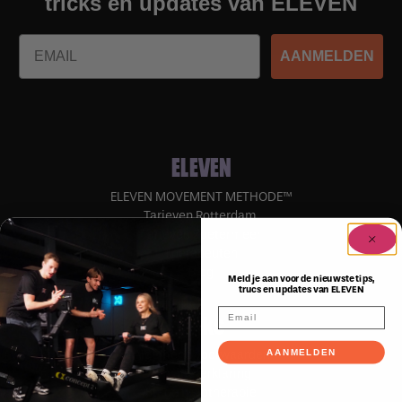
tricks en updates van ELEVEN
Email
AANMELDEN
ELEVEN
ELEVEN MOVEMENT METHODE™
Tarieven Rotterdam
Tarieven Zoetermeer
Therapeuten
Blog
Meld je aan voor de nieuwste tips,
trucs en updates van ELEVEN
Links
AANMELDEN
Algemene voorwaarden
Privacyverklaring
Stage fysiotherapie