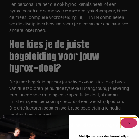
Een personal trainer die ook hyrox-kennis heeft, of een
hyrox-coach die samenwerkt met een fysiotherapeut, biedt
de meest complete voorbereiding. Bij ELEVEN combineren
we die disciplines bewust, zodat je niet van het ene naar het
andere loket hoeft.
Hoe kies je de juiste
begeleiding voor jouw
hyrox-doel?
De juiste begeleiding voor jouw hyrox-doel kies je op basis
van drie factoren: je huidige fysieke uitgangspunt, je ervaring
met functionele training en je specifieke doel, of dat nu
finishen is, een persoonlijk record of een wedstrijdpodium.
Die drie factoren bepalen welk type begeleiding je nodig
hebt en hoe intensief.
Stel jezelf de volgende vragen bij het kiezen van begeleiding:
Heb je actieve klachten of een
Meld je aan voor de nieuwste tips,