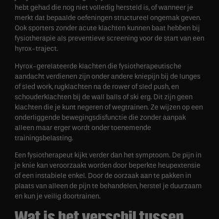
hebt gehad die nog niet volledig hersteld is, of wanneer je
merkt dat bepaalde oefeningen structureel ongemak geven.
Ook sporters zonder acute klachten kunnen baat hebben bij
fysiotherapie als preventieve screening voor de start van een
hyrox-traject.
Hyrox-gerelateerde klachten die fysiotherapeutische
aandacht verdienen zijn onder andere kniepijn bij de lunges
of sled work, rugklachten na de rower of sled push, en
schouderklachten bij de wall balls of ski erg. Dit zijn geen
klachten die je kunt negeren of wegtrainen. Ze wijzen op een
onderliggende bewegingsdisfunctie die zonder aanpak
alleen maar erger wordt onder toenemende
trainingsbelasting.
Een fysiotherapeut kijkt verder dan het symptoom. De pijn in
je knie kan veroorzaakt worden door beperkte heupextensie
of een instabiele enkel. Door de oorzaak aan te pakken in
plaats van alleen de pijn te behandelen, herstel je duurzaam
en kun je veilig doortrainen.
Wat is het verschil tussen