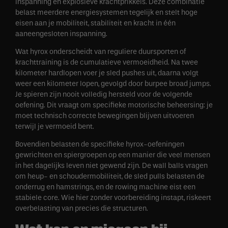
inspanning en explosieve krachtprikkels. Deze combinatie
belast meerdere energiesystemen tegelijk en stelt hoge
eisen aan je mobiliteit, stabiliteit en kracht in één
aaneengesloten inspanning.
Wat hyrox onderscheidt van reguliere duursporten of
krachttraining is de cumulatieve vermoeidheid. Na twee
kilometer hardlopen voer je sled pushes uit, daarna volgt
weer een kilometer lopen, gevolgd door burpee broad jumps.
Je spieren zijn nooit volledig hersteld voor de volgende
oefening. Dit vraagt om specifieke motorische beheersing: je
moet technisch correcte bewegingen blijven uitvoeren
terwijl je vermoeid bent.
Bovendien belasten de specifieke hyrox-oefeningen
gewrichten en spiergroepen op een manier die veel mensen
in het dagelijks leven niet gewend zijn. De wall balls vragen
om heup- en schoudermobiliteit, de sled pulls belasten de
onderrug en hamstrings, en de rowing machine eist een
stabiele core. Wie hier zonder voorbereiding instapt, riskeert
overbelasting van precies die structuren.