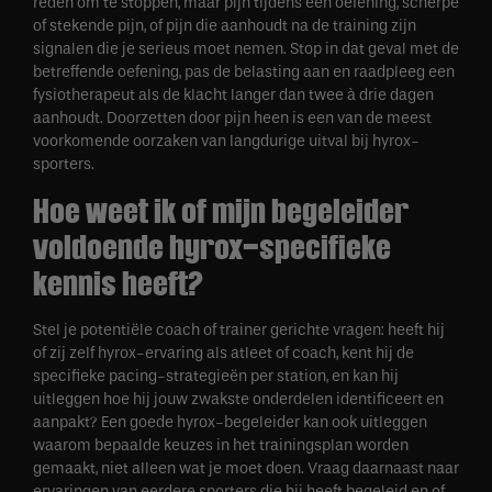
reden om te stoppen, maar pijn tijdens een oefening, scherpe
of stekende pijn, of pijn die aanhoudt na de training zijn
signalen die je serieus moet nemen. Stop in dat geval met de
betreffende oefening, pas de belasting aan en raadpleeg een
fysiotherapeut als de klacht langer dan twee à drie dagen
aanhoudt. Doorzetten door pijn heen is een van de meest
voorkomende oorzaken van langdurige uitval bij hyrox-
sporters.
Hoe weet ik of mijn begeleider
voldoende hyrox-specifieke
kennis heeft?
Stel je potentiële coach of trainer gerichte vragen: heeft hij
of zij zelf hyrox-ervaring als atleet of coach, kent hij de
specifieke pacing-strategieën per station, en kan hij
uitleggen hoe hij jouw zwakste onderdelen identificeert en
aanpakt? Een goede hyrox-begeleider kan ook uitleggen
waarom bepaalde keuzes in het trainingsplan worden
gemaakt, niet alleen wat je moet doen. Vraag daarnaast naar
ervaringen van eerdere sporters die hij heeft begeleid en of