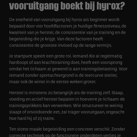
vooruitgang boekt bij hyrox?
De snelheid van vooruitgang bij hyrox als beginner wordt
bepaald door vier hoofdfactoren: je huidige fitnessniveau, de
kwaliteit van je herstel, de consistentie van je training en de
begeleiding die je krijgt. Van deze factoren heeft
consistentie de grootste invloed op de lange termijn.
Je startpunt speelt een grote rol. Iemand die al regelmatig
hardloopt of aan krachttraining doet, heeft een voorsprong
omdat het lichaam al gewend is aan trainingsbelasting. Voor
iemand zonder sportachtergrond is de leercurve steiler,
maar ook de winst in de eerste weken groter.
Herstel is minstens zo belangrijk als de training zelf. Slaap,
voeding en actief herstel bepalen in hoeverre je lichaam de
trainingsprikkels kan verwerken. Wie structureel te weinig
slaapt of onvoldoende eet, zal trager vooruitgaan, ongeacht
hoe hard hij of zij traint.
Ten slotte maakt begeleiding een concreet verschil. Zonder
correcte techniek op de functionele onderdelen verlies je