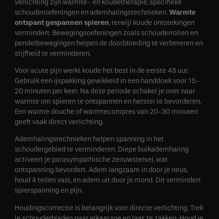
verlichting zijn warmte- en koudetherapie, specifieke
schouderoefeningen en ademhalingstechnieken.
Warmte
ontspant gespannen spieren
, terwijl koude ontstekingen
vermindert. Bewegingsoefeningen zoals schouderrollen en
pendelbewegingen helpen de doorbloeding te verbeteren en
stijfheid te verminderen.
Voor acute pijn werkt koude het best in de eerste 48 uur.
Gebruik een ijspakking gewikkeld in een handdoek voor 15-
20 minuten per keer. Na deze periode schakel je over naar
warmte om spieren te ontspannen en herstel te bevorderen.
Een warme douche of warmtecompres van 20-30 minuten
geeft vaak direct verlichting.
Ademhalingstechnieken helpen spanning in het
schoudergebied te verminderen. Diepe buikademhaling
activeert je parasympathische zenuwstelsel, wat
ontspanning bevordert. Adem langzaam in door je neus,
houd 4 tellen vast, en adem uit door je mond. Dit vermindert
spierspanning en pijn.
Houdingscorrectie is belangrijk voor directe verlichting. Trek
je schouderbladen naar elkaar toe en laat ze zakken. Houd je