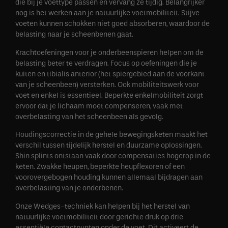
die bij je voettype passen en vervang ze tijdig. Belangrijker
nog is het werken aan je natuurlijke voetmobiliteit. Stijve
voeten kunnen schokken niet goed absorberen, waardoor de
belasting naar je scheenbenen gaat.
Krachtoefeningen voor je onderbeenspieren helpen om de
belasting beter te verdragen. Focus op oefeningen die je
kuiten en tibialis anterior (het spiergebied aan de voorkant
van je scheenbeen) versterken. Ook mobiliteitswerk voor
voet en enkel is essentieel. Beperkte enkelmobiliteit zorgt
ervoor dat je lichaam moet compenseren, vaak met
overbelasting van het scheenbeen als gevolg.
Houdingscorrectie in de gehele bewegingsketen maakt het
verschil tussen tijdelijk herstel en duurzame oplossingen.
Shin splints ontstaan vaak door compensaties hogerop in de
keten. Zwakke heupen, beperkte heupflexoren of een
voorovergebogen houding kunnen allemaal bijdragen aan
overbelasting van je onderbenen.
Onze Wedges-techniek kan helpen bij het herstel van
natuurlijke voetmobiliteit door gerichte druk op drie
essentiële contactpunten onder de voet. Dit activeert de