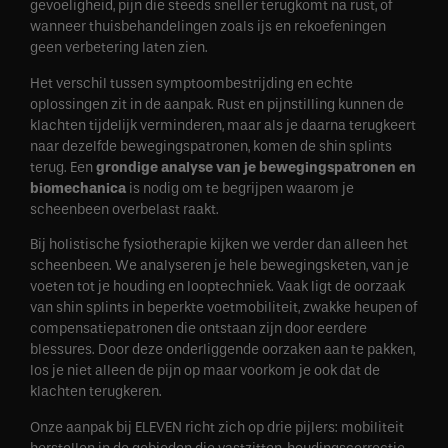
gevoeligheid, pijn die steeds sneller terugkomt na rust, of
wanneer thuisbehandelingen zoals ijs en rekoefeningen
geen verbetering laten zien.
Het verschil tussen symptoombestrijding en echte
oplossingen zit in de aanpak. Rust en pijnstilling kunnen de
klachten tijdelijk verminderen, maar als je daarna terugkeert
naar dezelfde bewegingspatronen, komen de shin splints
terug. Een
grondige analyse van je bewegingspatronen en
biomechanica
is nodig om te begrijpen waarom je
scheenbeen overbelast raakt.
Bij holistische fysiotherapie kijken we verder dan alleen het
scheenbeen. We analyseren je hele bewegingsketen, van je
voeten tot je houding en looptechniek. Vaak ligt de oorzaak
van shin splints in beperkte voetmobiliteit, zwakke heupen of
compensatiepatronen die ontstaan zijn door eerdere
blessures. Door deze onderliggende oorzaken aan te pakken,
los je niet alleen de pijn op maar voorkom je ook dat de
klachten terugkeren.
Onze aanpak bij ELEVEN richt zich op drie pijlers: mobiliteit