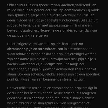
Shin splints zijn een spectrum van klachten, variërend van
milde irritatie tot potentieel ernstige complicaties. Bij milde
shin splints ervaar je lichte pijn die verdwijnt met rust en
geen invloed heeft op je dagelijks functioneren. Dit stadium
is goed te behandelen met aanpassingen in training en
bewegingspatronen. Negeer je de signalen echter, dan kan
de aandoening verergeren.
De ernstigere vorm van shin splints kan leiden tot
chronische pijn en stressfracturen
in het scheenbeen.
Waarschuwingssignalen dat shin splints ernstiger worden
zijn constante pijn die niet verdwijnt met rust, pijn die je ’s
nachts wakker houdt, duidelijke zwelling langs het
scheenbeen, en pijn bij gewone activiteiten zoals lopen of
staan. Ook een scherpe, gelokaliseerde pijn op één specifiek
punt kan wijzen op een beginnende stressfractuur.
Het verschil tussen acute en chronische shin splints ligt in
de duur en het herstelverloop. Acute shin splints reageren
goed op rust en aanpassingen, met herstel binnen enkele
weken. Chronische shin splints blijven terugkomen of