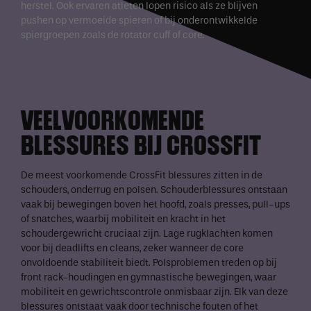
herstel. Ook ervaren atleten lopen risico als ze blijven
pushen op vermoeide spieren of bij onderontwikkelde
spiergroepen zoals de rotator cuff of core.
VEELVOORKOMENDE
BLESSURES BIJ CROSSFIT
De meest voorkomende CrossFit blessures zitten in de
schouders, onderrug en polsen. Schouderblessures ontstaan
vaak bij bewegingen boven het hoofd, zoals presses, pull-ups
of snatches, waarbij mobiliteit en kracht in het
schoudergewricht cruciaal zijn. Lage rugklachten komen
voor bij deadlifts en cleans, zeker wanneer de core
onvoldoende stabiliteit biedt. Polsproblemen treden op bij
front rack-houdingen en gymnastische bewegingen, waar
mobiliteit en gewrichtscontrole onmisbaar zijn. Elk van deze
blessures ontstaat vaak door technische fouten of het