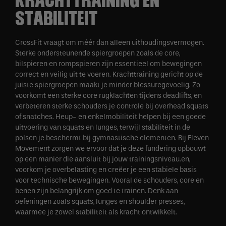
STABILITEIT
CrossFit vraagt om méér dan alleen uithoudingsvermogen.
Sterke ondersteunende spiergroepen zoals de core,
bilspieren en rompspieren zijn essentieel om bewegingen
correct en veilig uit te voeren. Krachttraining gericht op de
juiste spiergroepen maakt je minder blessuregevoelig. Zo
voorkomt een sterke core rugklachten tijdens deadlifts, en
verbeteren sterke schouders je controle bij overhead squats
of snatches. Heup- en enkelmobiliteit helpen bij een goede
uitvoering van squats en lunges, terwijl stabiliteit in de
polsen je beschermt bij gymnastische elementen. Bij Eleven
Movement zorgen we ervoor dat je deze fundering opbouwt
op een manier die aansluit bij jouw trainingsniveau.en,
voorkom je overbelasting en creëer je een stabiele basis
voor technische bewegingen. Vooral de schouders, core en
benen zijn belangrijk om goed te trainen. Denk aan
oefeningen zoals squats, lunges en shoulder presses,
waarmee je zowel stabiliteit als kracht ontwikkelt.