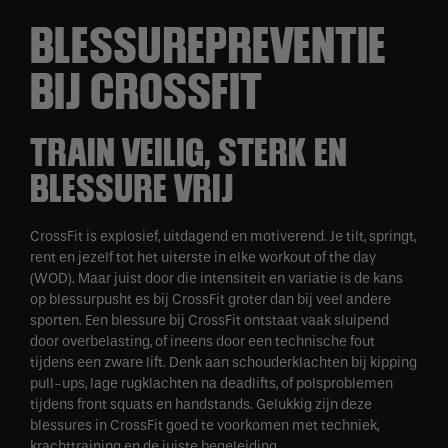
BLESSUREPREVENTIE
BIJ CROSSFIT
TRAIN VEILIG, STERK EN
BLESSURE VRIJ
CrossFit is explosief, uitdagend en motiverend. Je tilt, springt,
rent en jezelf tot het uiterste in elke workout of the day
(WOD). Maar juist door die intensiteit en variatie is de kans
op blessurpusht es bij CrossFit groter dan bij veel andere
sporten. Een blessure bij CrossFit ontstaat vaak sluipend
door overbelasting, of ineens door een technische fout
tijdens een zware lift. Denk aan schouderklachten bij kipping
pull-ups, lage rugklachten na deadlifts, of polsproblemen
tijdens front squats en handstands. Gelukkig zijn deze
blessures in CrossFit goed te voorkomen met techniek,
krachttraining en de juiste begeleiding.